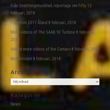
Från Snättringehusblad, reportage om Fifty
12
februari, 2018
Pokerrun 2017 Åland
8 februari, 2018
More videos of The SAAB 92 Turbine
8 februari,
2018
Added more videos of the Camaro
8 februari, 2018
Monarscoot
8 februari, 2018
Archive
Archive
Kategorier
News